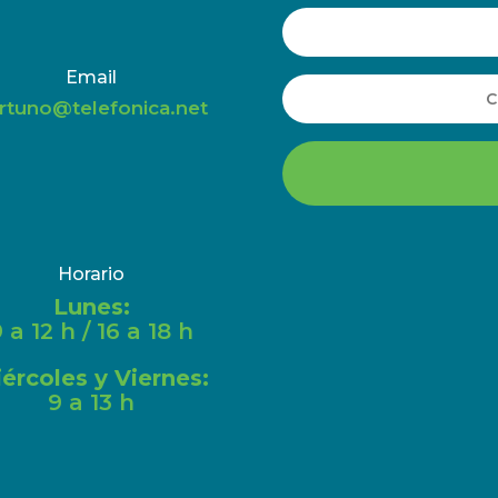
Email
rtuno@telefonica.net
Horario
Lunes:
 a 12 h / 16 a 18 h
ércoles y Viernes:
9 a 13 h