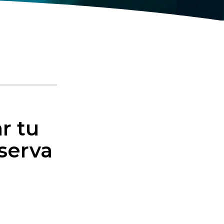
r tu
eserva