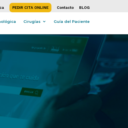
ica
PEDIR CITA ONLINE
Contacto
BLOG
mológica
Cirugías
Guía del Paciente