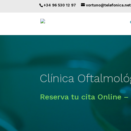
+34 96 530 12 97
vortuno@telefonica.net
Clínica Oftalmoló
Reserva tu cita Online –