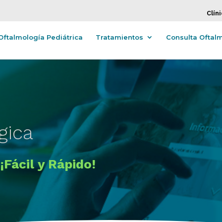
Clín
Oftalmología Pediátrica
Tratamientos
Consulta Oftal
gica
¡Fácil y Rápido!