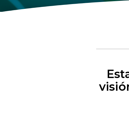
Est
visió