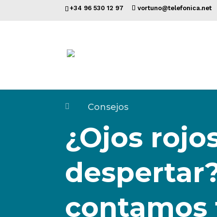
+34 96 530 12 97
vortuno@telefonica.net
Consejos

¿Ojos rojos
despertar?
contamos 