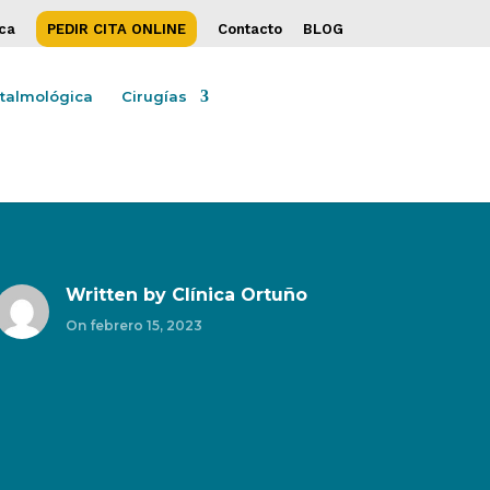
ica
PEDIR CITA ONLINE
Contacto
BLOG
ftalmológica
Cirugías
Written by
Clínica Ortuño
On febrero 15, 2023