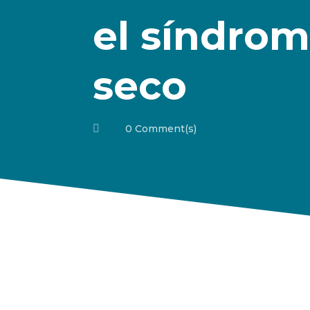
el síndrom
seco

0 Comment(s)