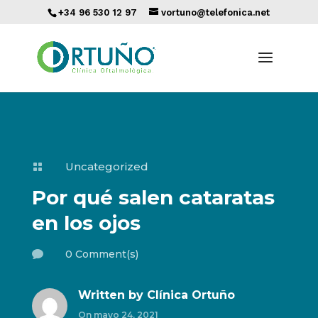
+34 96 530 12 97
vortuno@telefonica.net
Uncategorized

Por qué salen cataratas
en los ojos
0 Comment(s)

Written by
Clínica Ortuño
On mayo 24, 2021